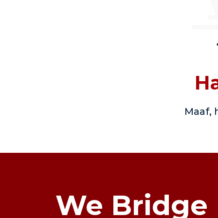
Ha
Maaf, 
We Bridge