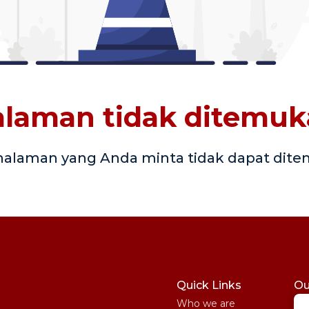
laman tidak ditemu
halaman yang Anda minta tidak dapat dit
Quick Links
Ou
Who we are
St