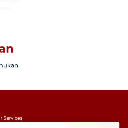
kan
emukan.
r Services
udy Abroad