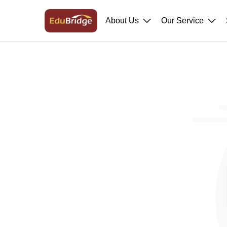
About Us
Our Service