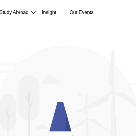
Study Abroad
Insight
Our Events