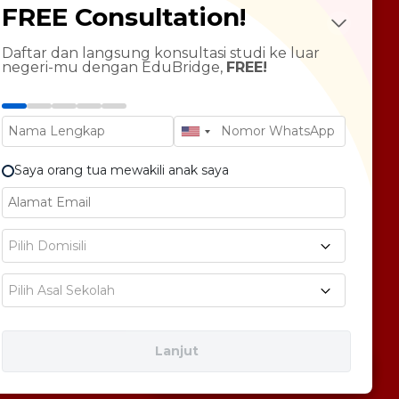
FREE Consultation!
Future Psychotest
LTS Course
ndarin Language
Daftar dan langsung konsultasi studi ke luar
negeri-mu dengan EduBridge,
FREE!
T Preparation
versity Tour
rsonal Statement Enhancement
Saya orang tua mewakili anak saya
E1 No 58, Pegangsaan Dua, Kec. Klp. Gading,
Pilih Domisili
bukota Jakarta 14240
Pilih Asal Sekolah
Lanjut
Free Consultation