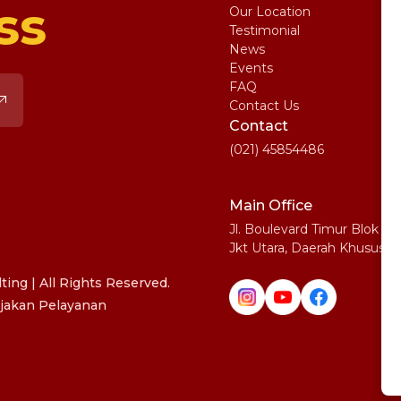
ss
Our Location
My
Testimonial
IE
News
Ma
Events
SA
FAQ
Uni
Contact Us
Pe
Contact
(021) 45854486
Main Office
Jl. Boulevard Timur Blok N
Jkt Utara, Daerah Khusus I
ing | All Rights Reserved.
jakan Pelayanan