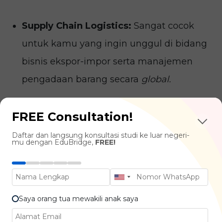
Supply Chain Logistics:
Sangat cocok
untuk kamu yang ingin unggul di bidang
bisnis ekspor-impor serta manajemen
pengadaan barang secara
global.
Project Management &
FREE Consultation!
Entrepreneurship:
Mengukur kelayakan
Daftar dan langsung konsultasi studi ke luar negeri-
mu dengan EduBridge,
FREE!
investasi sebuah proyek, melakukan
monitoring
dan
budgeting
hingga
business goals
tercapai.
Saya orang tua mewakili anak saya
Law with Accounting & Finance: