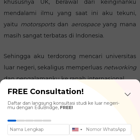
khususnya UK, berawal dari keinginanku
mendalami ilmu yang saat ini aku tekuni,
yaitu
motorsports
dan
aerospace
yang mana
masih sangat terbatas di Indonesia.
Sehingga aku terdorong mencari universitas
luar negeri, sekaligus memperluas
networking
dan pengalamanku ke ranah internasional.
FREE Consultation!
Kenapa UK? Karena adanya reputasi industri
Daftar dan langsung konsultasi studi ke luar negeri-
mu dengan EduBridge,
FREE!
kreatif yang tergolong tinggi. Aku juga punya
ketertarikan khusus terhadap kehidupan,
budaya, dan peluang berkarier di bidang ini.