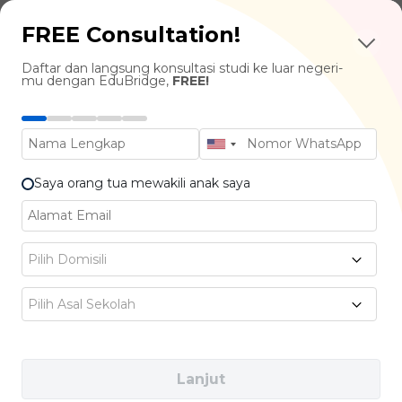
FREE Consultation!
IELTS:
Minimal 5.5
Daftar dan langsung konsultasi studi ke luar negeri-
mu dengan EduBridge,
FREE!
TOEFL iBT:
Minimal 46
TOEIC:
Minimal 605
Saya orang tua mewakili anak saya
Bridgers, belum punya sertifikat bahasa
Inggris? Jangan khawatir! Kamu juga bisa
Pilih Domisili
masuk melalui program internal
CEP Level 5
Pilih Asal Sekolah
yang tersedia langsung di PSB Academy.
Lanjut
Beberapa jurusan favorit yang bisa kamu pilih