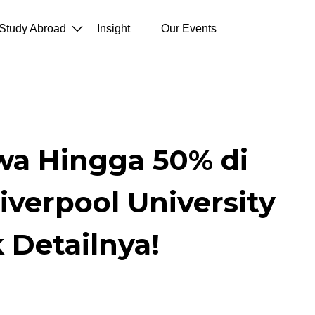
Study Abroad
Insight
Our Events
wa Hingga 50% di
iverpool University
 Detailnya!