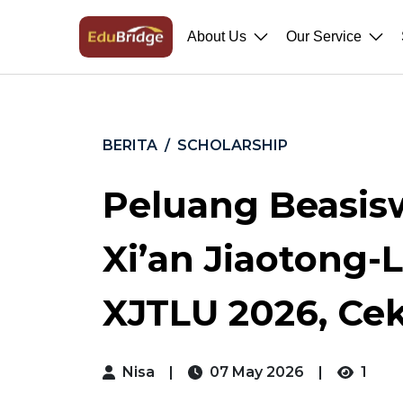
About Us
Our Service
BERITA
SCHOLARSHIP
Peluang Beasis
Xi’an Jiaotong-L
XJTLU 2026, Cek
Nisa
|
07 May 2026
|
1