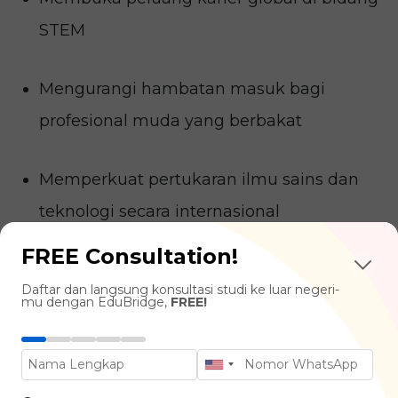
STEM
Mengurangi hambatan masuk bagi
profesional muda yang berbakat
Memperkuat pertukaran ilmu sains dan
teknologi secara internasional
FREE Consultation!
Menghasilkan
the next generation of
Daftar dan langsung konsultasi studi ke luar negeri-
innovators
di China
mu dengan EduBridge,
FREE!
Kalau kamu punya cita-cita untuk jadi
ilmuwan,
engineer
, atau
technopreneur
,