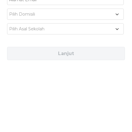
kesempatan buat ikut
project
,
case study
, atau
Pilih Domisili
internship
bareng mereka. Jadi,
skill
yang
kamu pelajari itu
ready to use
buat karir global
Pilih Asal Sekolah
mu nanti!
Lanjut
2. AKSES KE KURIKULUM
GLOBAL