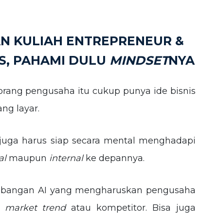
N KULIAH ENTREPRENEUR &
S, PAHAMI DULU
MINDSET
NYA
orang pengusaha itu cukup punya ide bisnis
ang layar.
 juga harus siap secara mental menghadapi
al
maupun
internal
ke depannya.
embangan AI yang mengharuskan pengusaha
n
market trend
atau kompetitor. Bisa juga