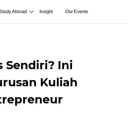
Study Abroad
Insight
Our Events
 Sendiri? Ini
rusan Kuliah
trepreneur