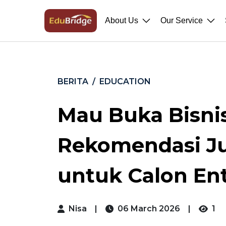
About Us
Our Service
BERITA
EDUCATION
Mau Buka Bisnis
Rekomendasi Ju
untuk Calon En
Nisa
|
06 March 2026
|
1