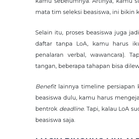
kamu sebelumnya. Artinya, kamu su
mata tim seleksi beasiswa, ini biki
Selain itu, proses beasiswa juga jad
daftar tanpa LoA, kamu harus iku
penalaran verbal, wawancara). Ta
tangan, beberapa tahapan bisa dilewat
Benefit
lainnya timeline persiapa
beasiswa dulu, kamu harus mengejar
bentrok
deadline
. Tapi, kalau LoA s
beasiswa saja.