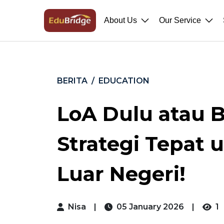
About Us
Our Service
BERITA
EDUCATION
LoA Dulu atau B
Strategi Tepat 
Luar Negeri!
Nisa
|
05 January 2026
|
1