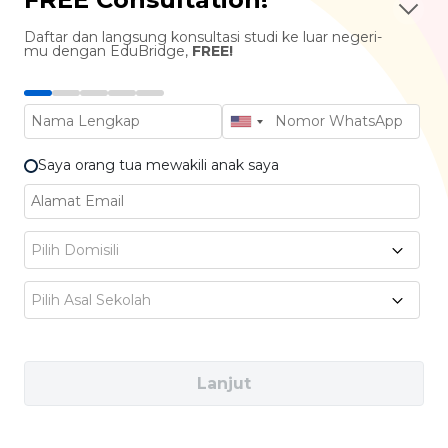
TERBAIK
Daftar dan langsung konsultasi studi ke luar negeri-
mu dengan EduBridge,
FREE!
Saya orang tua mewakili anak saya
Irlandia juga punya banyak
universitas yang
Pilih Domisili
masuk jajaran
top dunia
lho, contohnya
Pilih Asal Sekolah
seperti Trinity College Dublin (peringkat ke-75
dunia) hingga University College Dublin (ke-
118).
Lanjut
Kampusnya juga sangat yang menekankan