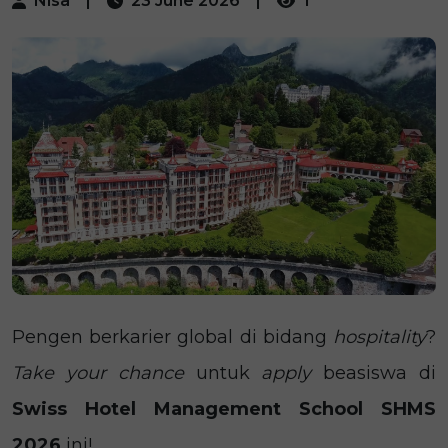
Nisa
|
23 June 2026
|
1
Pengen berkarier global di bidang
hospitality
?
Take your chance
untuk
apply
beasiswa di
Swiss Hotel Management School SHMS
2026
ini!