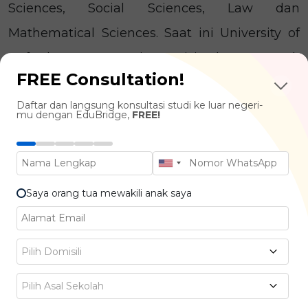
Sciences, Social Sciences, Law dan
Mathematical Sciences. Saat ini University of
Oxford menempati posisi ke-3 untuk
FREE Consultation!
Universitas Terbaik di Dunia versi QS Ranking
Daftar dan langsung konsultasi studi ke luar negeri-
University 2024.
mu dengan EduBridge,
FREE!
UNIVERSITY OF CAMBRIDGE
Saya orang tua mewakili anak saya
Pilih Domisili
Pilih Asal Sekolah