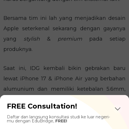
Bersama tim ini lah yang menjadikan desain
Apple seterkenal sekarang dengan gayanya
yang
stylish
&
premium
pada setiap
produknya.
Saat ini, IDG kembali bikin gebrakan baru
lewat iPhone 17 & iPhone Air yang berbahan
alumunium dan memiliki ketebalan 5.6mm,
bahkan disebut sebagai iPhone tertipis yang
FREE Consultation!
pernah diproduksi!
Daftar dan langsung konsultasi studi ke luar negeri-
mu dengan EduBridge,
FREE!