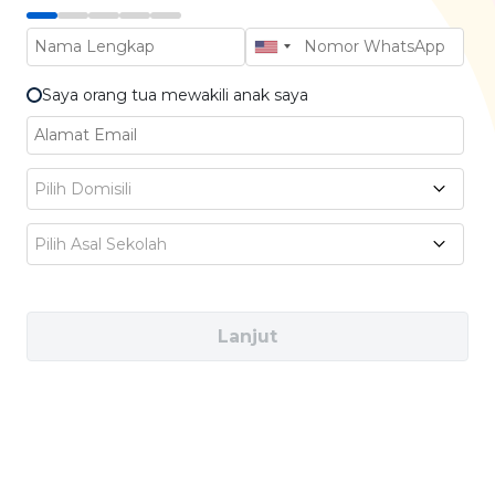
APA ITU JURUSAN INDUSTRIAL
DESIGN?
Saya orang tua mewakili anak saya
Pilih Domisili
Pilih Asal Sekolah
Jurusan
Industrial Design
fokus mengajari
kamu cara merancang produk fisik yang
Lanjut
bukan cuma
aesthetic
, tapi juga fungsional,
bermanfaat, dan
user-friendly
.
Kamu bakal menggabungkan kreativitas,