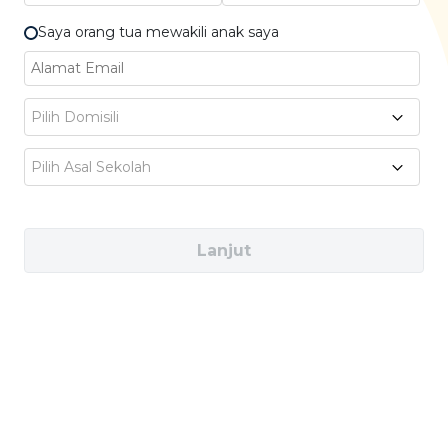
memahami bacaan dan teks terkait akademi
Saya orang tua mewakili anak saya
atau umum. Ketiga adalah Writing, biasanya
kamu akan menulis tentang dua esai, yakni
berbasis grafik dan yang kedua adalah esai
Pilih Domisili
tentang opini.
Pilih Asal Sekolah
Sedangkan yang terakhir adalah Speaking,
Lanjut
yang mana dalam tes ini kamu akan
melakukan sesi wawancara langsung dengan
penguji. Tujuannya untuk mengukur
kemampuan kamu dalam berbicara atau
berkomunikasi dalam Bahasa Inggris.