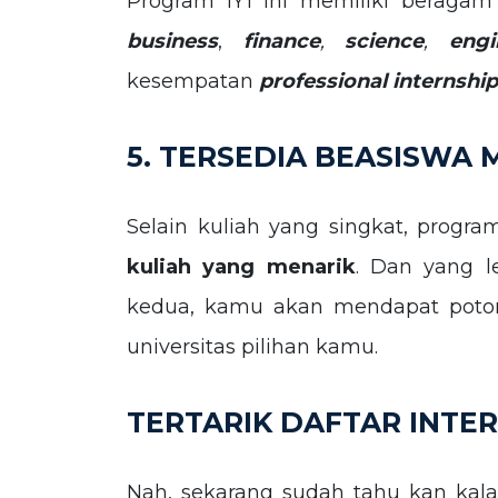
Program IY1 ini memiliki beragam 
business
,
finance
,
science
,
engi
kesempatan
professional internship
5. TERSEDIA BEASISWA 
Selain kuliah yang singkat, progr
kuliah yang menarik
. Dan yang l
kedua, kamu akan mendapat potong
universitas pilihan kamu.
TERTARIK DAFTAR INTE
Nah, sekarang sudah tahu kan kala