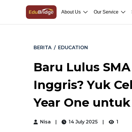
About Us
Our Service
BERITA
EDUCATION
Baru Lulus SMA 
Inggris? Yuk Ce
Year One untuk 
Nisa
|
14 July 2025
|
1