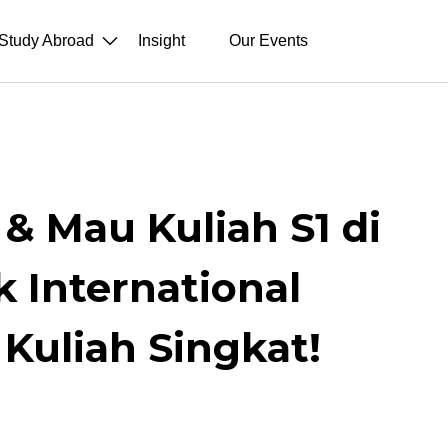
Study Abroad
Insight
Our Events
& Mau Kuliah S1 di
k International
Kuliah Singkat!