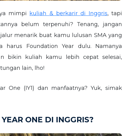
unya mimpi
kuliah & berkarir di Inggris
, tapi
tannya belum terpenuhi? Tenang, jangan
 jalur menarik buat kamu lulusan SMA yang
pa harus Foundation Year dulu. Namanya
in bikin kuliah kamu lebih cepat selesai,
ungan lain, lho!
ear One (IY1) dan manfaatnya? Yuk, simak
 YEAR ONE DI INGGRIS?