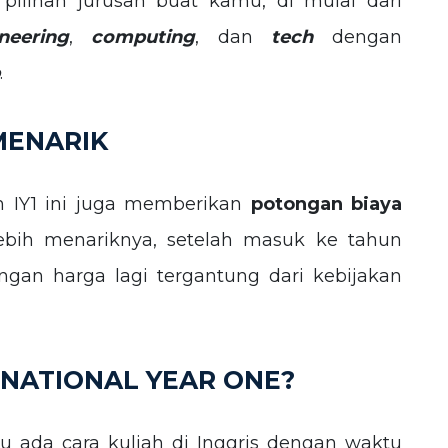
pilihan jurusan buat kamu, di mulai dari
neering
,
computing
, dan
tech
dengan
.
MENARIK
am IY1 ini juga memberikan
potongan biaya
ebih menariknya, setelah masuk ke tahun
an harga lagi tergantung dari kebijakan
RNATIONAL YEAR ONE?
u ada cara kuliah di Inggris dengan waktu