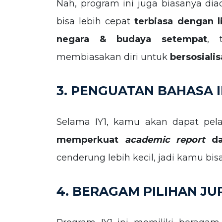
Nah, program ini juga biasanya di
bisa lebih cepat
terbiasa dengan 
negara & budaya setempat
, 
membiasakan diri untuk
bersosiali
3. PENGUATAN BAHASA 
Selama IY1, kamu akan dapat pe
memperkuat
academic report
da
cenderung lebih kecil, jadi kamu bis
4. BERAGAM PILIHAN J