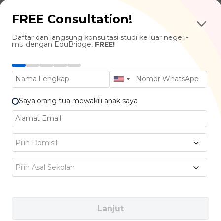
Program sarjana disini punya banyak pilihan
FREE Consultation!
jurusan favorit yang sangat dicari di dunia
Daftar dan langsung konsultasi studi ke luar negeri-
kerja, seperti:
mu dengan EduBridge,
FREE!
Accounting
Saya orang tua mewakili anak saya
Animation, Visual Effects & Game Design
Computer and Information Science
Pilih Domisili
Pilih Asal Sekolah
Nursing
Food Technology
Lanjut