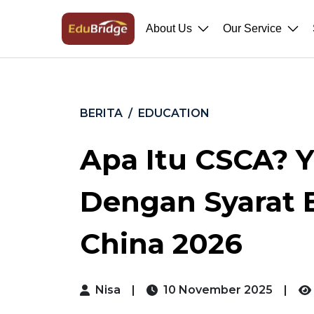
About Us
Our Service
BERITA
EDUCATION
Apa Itu CSCA? 
Dengan Syarat B
China 2026
Nisa
|
10 November 2025
|