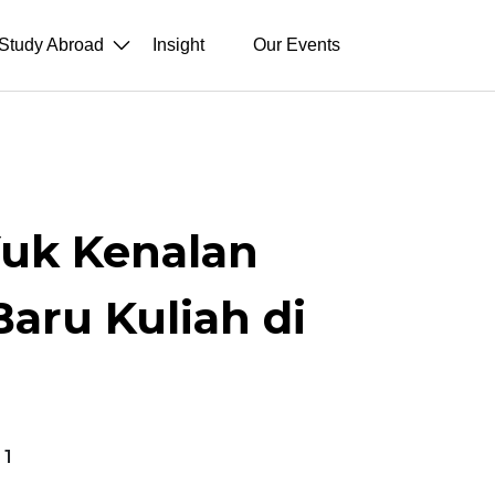
Study Abroad
Insight
Our Events
Yuk Kenalan
aru Kuliah di
1