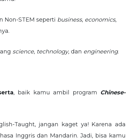
an Non-STEM seperti
business
,
economics
,
nya.
dang
science
,
technology
, dan
engineering
.
erta
, baik kamu ambil program
Chinese-
lish-Taught, jangan kaget ya! Karena ada
hasa Inggris dan Mandarin. Jadi, bisa kamu