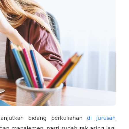
lanjutkan bidang perkuliahan
di jurusan
 dan manajemen, pasti sudah tak asing lagi