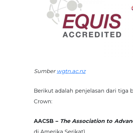
Sumber
wgtn.ac.nz
Berikut adalah penjelasan dari tiga 
Crown:
AACSB –
The Association to Advanc
di Amerika Serikat)