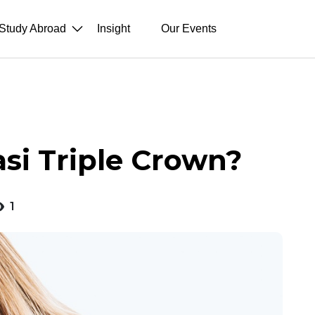
Study Abroad
Insight
Our Events
asi Triple Crown?
1