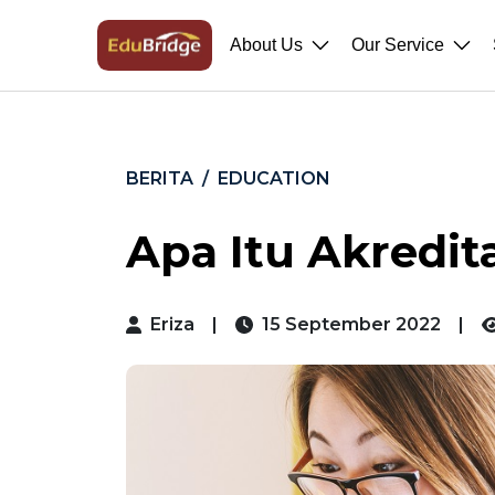
About Us
Our Service
BERITA
EDUCATION
Apa Itu Akredit
Eriza
|
15 September 2022
|