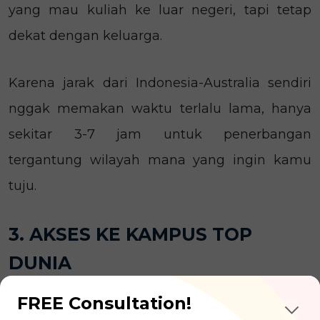
yang mau kuliah ke luar negeri, tapi tetap
dekat dengan keluarga.
Karena jarak dari Indonesia-Australia sendiri
nggak memakan waktu terlalu lama, hanya
sekitar 3-7 jam untuk penerbangan
tergantung wilayah mana yang ingin kamu
tuju.
3. AKSES KE KAMPUS TOP
DUNIA
FREE Consultation!