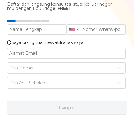
Daftar dan langsung konsultasi studi ke luar negeri-
mu dengan EduBridge,
FREE!
Negara ini juga punya banyak universitas yang
Saya orang tua mewakili anak saya
masuk dalam daftar kampus terbaik di dunia,
lho. Ada sekitar 9 universitas Australia yang
Pilih Domisili
masuk top 100 dunia. Beberapa di antaranya
adalah:
Pilih Asal Sekolah
The University of Melbourne
(peringkat
Lanjut
13)
The University of Sydney
(peringkat 18)