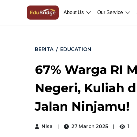
About Us
Our Service
BERITA
EDUCATION
67% Warga RI Ma
Negeri, Kuliah d
Jalan Ninjamu!
Nisa
|
27 March 2025
|
1