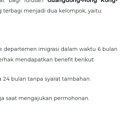
at bagi lulusan
Guangdong-Hong Kong-
 terbagi menjadi dua kelompok, yaitu:
e departemen imigrasi dalam waktu 6 bulan
berhak mendapatkan benefit berikut:
a 24 bulan tanpa syarat tambahan.
erja saat mengajukan permohonan.