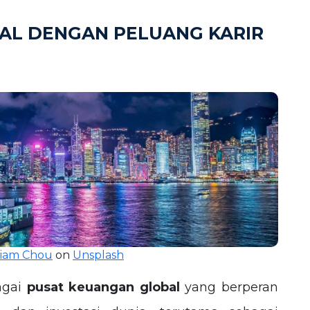
AL DENGAN PELUANG KARIR
iam Chou
on
Unsplash
agai
pusat keuangan global
yang berperan