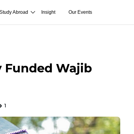
Study Abroad
Insight
Our Events
y Funded Wajib
1