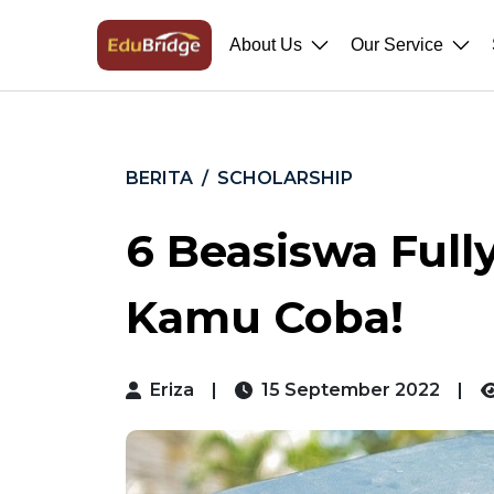
About Us
Our Service
BERITA
SCHOLARSHIP
6 Beasiswa Full
Kamu Coba!
Eriza
|
15 September 2022
|