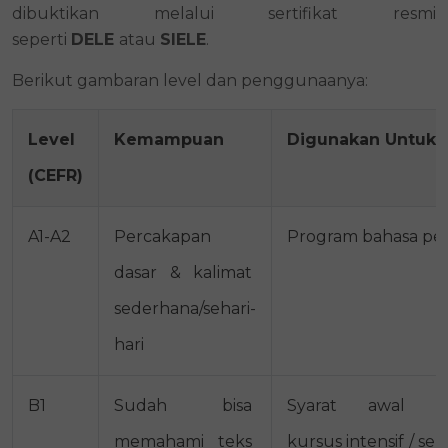
dibuktikan melalui sertifikat resmi 
seperti 
DELE 
atau 
SIELE
.
Berikut gambaran level dan penggunaanya:
Level 
Kemampuan
Digunakan Untuk
(CEFR)
A1-A2
Percakapan 
Program bahasa pe
dasar & kalimat 
sederhana/sehari-
hari
B1
Sudah bisa 
Syarat awal ma
memahami teks 
kursus intensif / seb