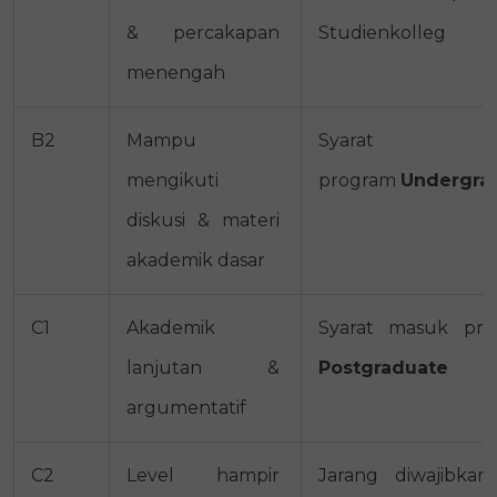
& percakapan 
Studienkolleg
menengah
B2
Mampu 
Syarat ma
mengikuti 
program 
Undergra
diskusi & materi 
akademik dasar
C1
Akademik 
Syarat masuk
pro
lanjutan & 
Postgraduate
argumentatif
C2
Level hampir 
Jarang diwajibkan,